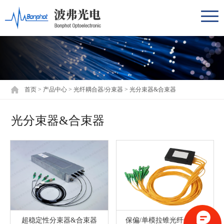
首页
>
产品中心
>
光纤耦合器/分束器
>
光分束器&合束器
光分束器&合束器
超稳定性分束器&合束器
保偏/单模拉锥光纤分束器