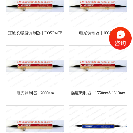
短波长强度调制器 | EOSPACE
电光调制器 | 1064nm
电光调制器 | 2000nm
强度调制器 | 1550nm&1310nm