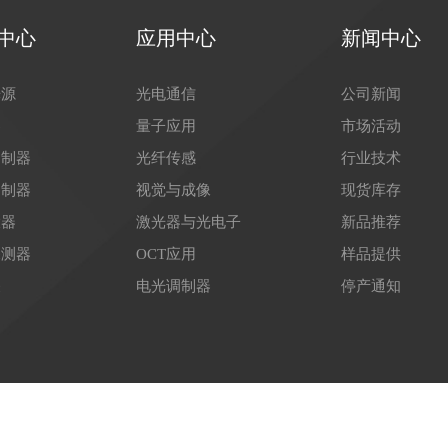
中心
应用中心
新闻中心
光源
光电通信
公司新闻
器
量子应用
市场活动
调制器
光纤传感
行业技术
调制器
视觉与成像
现货库存
大器
激光器与光电子
新品推荐
探测器
OCT应用
样品提供
关
电光调制器
停产通知
53号-1