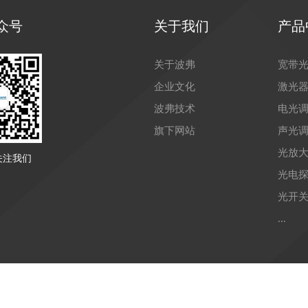
众号
关于我们
产品
关于波弗
宽带
企业文化
激光
波弗技术
电光
旗下网站
声光
光放
关注我们
光电
光开
...
yright © 2021 苏州波弗光电科技有限公司 备案号：
苏ICP备150410