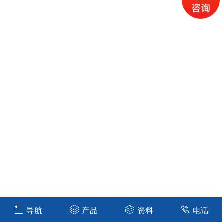
导航
产品
资料
电话