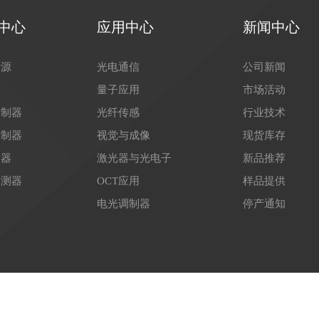
中心
应用中心
新闻中心
光源
光电通信
公司新闻
器
量子应用
市场活动
调制器
光纤传感
行业技术
调制器
视觉与成像
现货库存
大器
激光器与光电子
新品推荐
探测器
OCT应用
样品提供
关
电光调制器
停产通知
53号-1