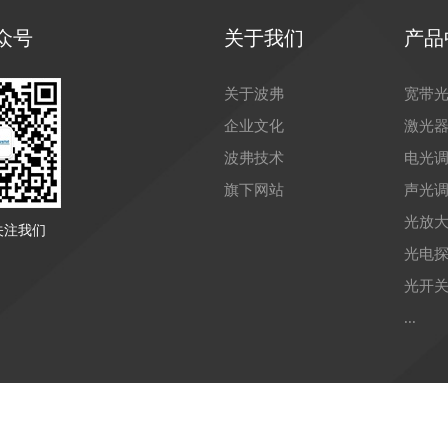
众号
关于我们
产品
关于波弗
宽带
企业文化
激光
波弗技术
电光
旗下网站
声光
光放
关注我们
光电
光开
...
yright © 2021 苏州波弗光电科技有限公司 备案号：
苏ICP备150410