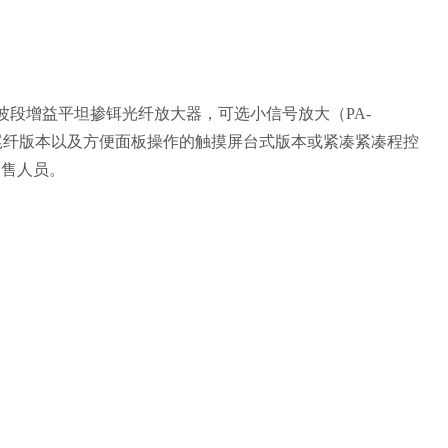
波段增益平坦掺铒光纤放大器，可选小信号放大（PA-
保偏尾纤版本以及方便面板操作的触摸屏台式版本或紧凑紧凑程控
销售人员。