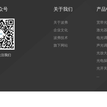
众号
关于我们
产品
关于波弗
宽带
企业文化
激光
波弗技术
电光
旗下网站
声光
光放
关注我们
光电
光开
...
yright © 2021 苏州波弗光电科技有限公司 备案号：
苏ICP备150410