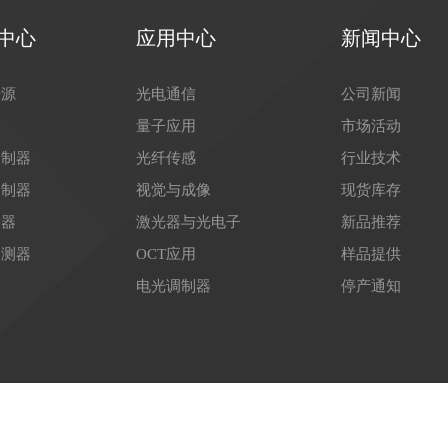
中心
应用中心
新闻中心
光源
光电通信
公司新闻
器
量子应用
市场活动
调制器
光纤传感
行业技术
调制器
视觉与成像
现货库存
大器
激光器与光电子
新品推荐
探测器
OCT应用
样品提供
关
电光调制器
停产通知
53号-1