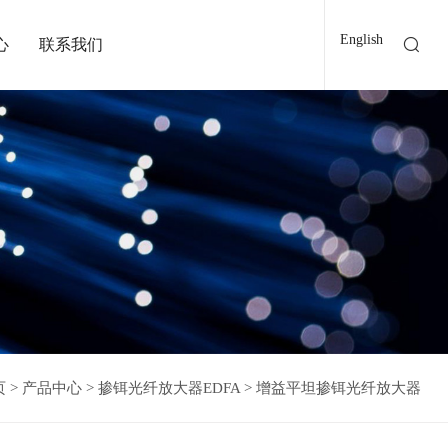
English
心
联系我们
页
>
产品中心
>
掺铒光纤放大器EDFA
>
增益平坦掺铒光纤放大器