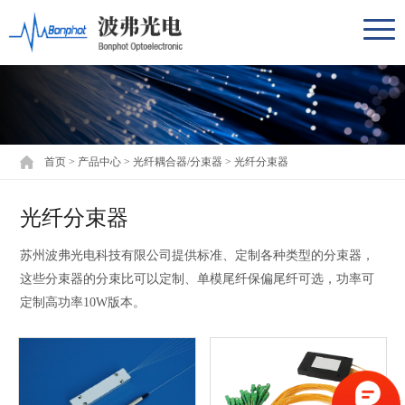
首页
>
产品中心
>
光纤耦合器/分束器
>
光纤分束器
光纤分束器
苏州波弗光电科技有限公司提供标准、定制各种类型的分束器，
这些分束器的分束比可以定制、单模尾纤保偏尾纤可选，功率可
定制高功率10W版本。