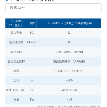
TLG-320M-
单位
TLG-320M-12（主机）主要参数指标
12（主机）
最大容量
PC
12
最大通道数
Channel
48
程控接口
-
USB，GPIB，Ethernet
激光安全防护
-
前面板钥匙锁，软件联锁
电源
-
AC100-240V（50/60Hz）
功耗
W
＜650
尺寸（WxHxD）
mm
448x177x540
重量
Kg
＜16
更多产品信息，请联系苏州波弗光电科技有限公司