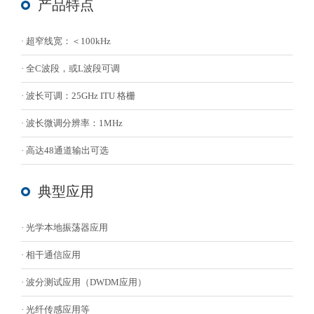
产品特点
· 超窄线宽：＜100kHz
· 全C波段，或L波段可调
· 波长可调：25GHz ITU 格栅
· 波长微调分辨率：1MHz
· 高达48通道输出可选
典型应用
· 光学本地振荡器应用
· 相干通信应用
· 波分测试应用（DWDM应用）
· 光纤传感应用等