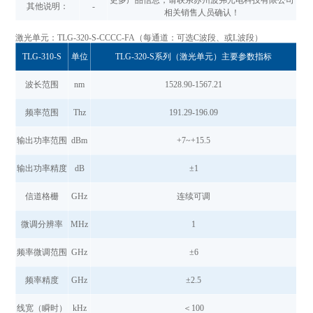
其他说明：
-
相关销售人员确认！
激光单元：TLG-320-S-CCCC-FA（每通道：可选C波段、或L波段）
TLG-310-S
单位
TLG-320-S系列（激光单元）主要参数指标
波长范围
nm
1528.90-1567.21
频率范围
Thz
191.29-196.09
输出功率范围
dBm
+7~+15.5
输出功率精度
dB
±1
信道格栅
GHz
连续可调
微调分辨率
MHz
1
频率微调范围
GHz
±6
频率精度
GHz
±2.5
线宽（瞬时）
kHz
＜100