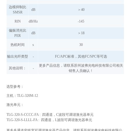
边模抑制比
dB
＞40
SMSR
RIN
dB/Hz
-145
偏振消光比
dB
＞18
PER
热机时间
s
30
输出光纤类型
-
FC/APC标准，其他FC/SPC等可选
更多产品信息，请联系苏州波弗光电科技有限公司相关
其他说明：
-
销售人员确认！
选型参考：
主机：TLG-320M-12
激光单元：
TLG-320-S-CCCC-FA : 四通道，C波段可调谐激光器单元
TLG-320-S-LLLL-FA : 四通道，L波段可调谐激光器单元
更多多通道窄线宽可调谐激光器产品信息，请联系苏州波弗光电科技有限公